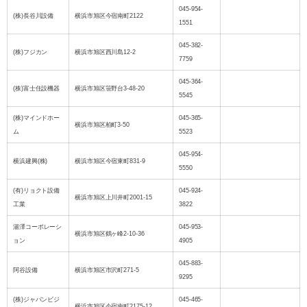
045-954-
(株)長谷川設備
横浜市旭区今宿南町2122
1551
045-382-
(株)フジカン
横浜市旭区西川島12-2
7759
045-364-
(株)富士住設機器
横浜市旭区笹野台3-48-20
5545
(株)マインドホー
045-365-
横浜市旭区柏町3-50
ム
5523
045-954-
横浜建興(株)
横浜市旭区今宿東町831-9
5550
(有)リョクト設備
045-924-
横浜市旭区上川井町2001-15
工業
3822
湯澤コーポレーシ
045-953-
横浜市旭区鶴ヶ峰2-10-36
ョン
4905
045-883-
阿谷設備
横浜市旭区市沢町271-5
9295
(株)ジャパンビジ
045-465-
横浜市旭区今宿南町2175-12