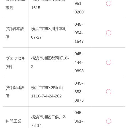
〇
951-
事店
1615
0260
045-
(有)岩本設
横浜市旭区川井本町
〇
954-
備
87-27
1547
045-
ヴェッセル
横浜市旭区都岡町18-
〇
444-
(株)
2
9898
045-
(有)森田設
横浜市旭区左近山
〇
353-
備
1116-7-4-24-202
0875
045-
横浜市旭区二俣川2-
〇
神門工業
361-
78-14