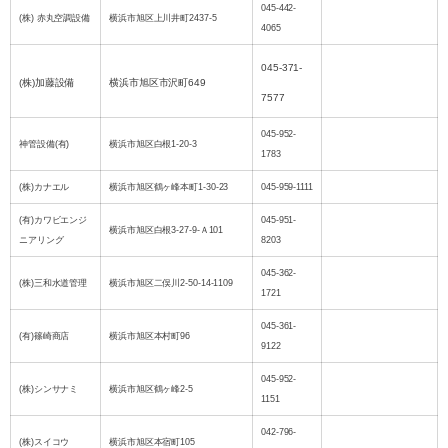
045-442-
(株) 赤丸空調設備
横浜市旭区上川井町2437-5
4065
045-371-
(株)加藤設備
横浜市旭区市沢町649
7577
045-952-
神管設備(有)
横浜市旭区白根1-20-3
1783
(株)カナエル
横浜市旭区鶴ヶ峰本町1-30-23
045-959-1111
(有)カワビエンジ
045-951-
横浜市旭区白根3-27-9-Ａ101
ニアリング
8203
045-362-
(株)三和水道管理
横浜市旭区二俣川2-50-14-1109
1721
045-361-
(有)篠崎商店
横浜市旭区本村町96
9122
045-952-
(株)シンサナミ
横浜市旭区鶴ヶ峰2-5
1151
042-796-
(株)スイコウ
横浜市旭区本宿町105