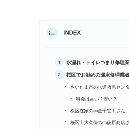
INDEX
水漏れ・トイレつまり修理業
桜区でお勧めの漏水修理業
さいたま市の水道救急セン
料金は高い？安い？
桜区在家の㈱金子管工さん
桜区上大久保の㈲荻原商店