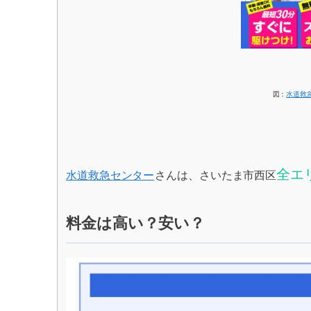
図：
水道救
全エ
水道救急センター
さんは、さいたま市西区
料金は高い？安い？