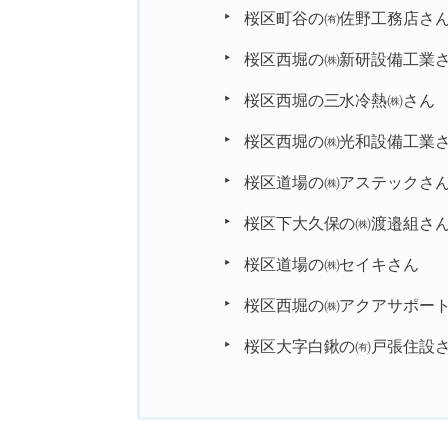
桜区町谷の㈲佐野工務店さ
桜区西堀の㈱新研設備工業
桜区西堀の三水冷熱㈱さん
桜区西堀の㈱光和設備工業
桜区道場の㈱アステックさ
桜区下大久保の㈱渡邉組さ
桜区道場の㈱セイキさん
桜区西堀の㈱アクアサポー
桜区大字白鍬の㈲戸張住設