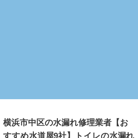
横浜市中区の水漏れ修理業者【お
すすめ水道屋9社】トイレの水漏れ