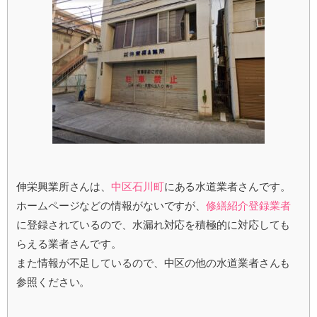
伸栄興業所さんは、
中区石川町
にある水道業者さんです。
ホームページなどの情報がないですが、
修繕紹介登録業者
に登録されているので、水漏れ対応を積極的に対応しても
らえる業者さんです。
また情報が不足しているので、中区の他の水道業者さんも
参照ください。