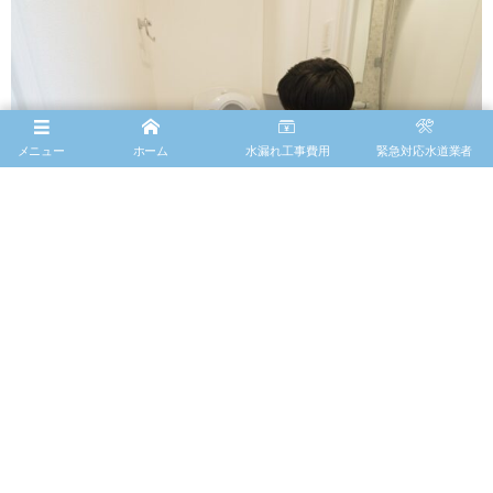
メニュー
ホーム
水漏れ工事費用
緊急対応水道業者
排水管のつまり
トイレのつまりの多くは、
が原因です。
排水管のつまりを解決するには、高圧洗浄をし、つまりの原因
高圧洗浄業