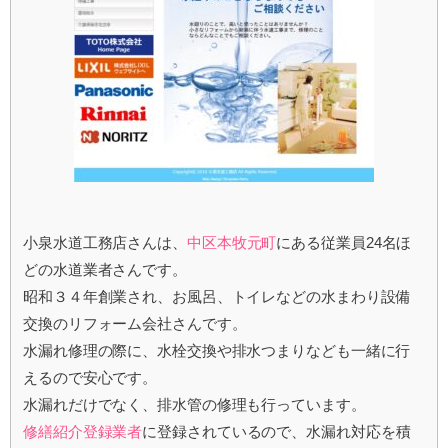
小泉水道工務店さんは、
中区本牧元町
にある従業員24名ほ
どの水道業者さんです。
昭和３４年創業され、お風呂、トイレなどの水まわり設備
交換のリフォーム会社さんです。
水漏れ修理の際に、水栓交換や排水つまりなども一緒に行
えるので安心です。
水漏れだけでなく、排水管の修理も行っています。
修繕紹介登録業者
に登録されているので、水漏れ対応を積