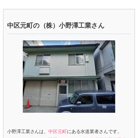
中区元町の（株）小野澤工業さん
小野澤工業さんは、
中区元町
にある水道業者さんです。