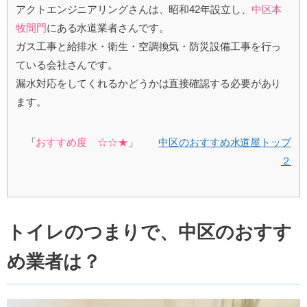
アクトエンジニアリングさんは、昭和42年設立し、
中区本
牧間門
にある水道業者さんです。
ガス工事と給排水・衛生・空調換気・防災設備工事を行っ
ている会社さんです。
漏水対応をしてくれるかどうかは直接確認する必要があり
ます。
「
おすすめ度 ☆☆★
」
中区のおすすめ水道屋トップ
２
トイレのつまりで、中区のおすす
め業者は？