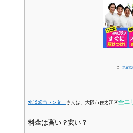
図：
水道緊
全エ
水道緊急センター
さんは、大阪市住之江区
料金は高い？安い？