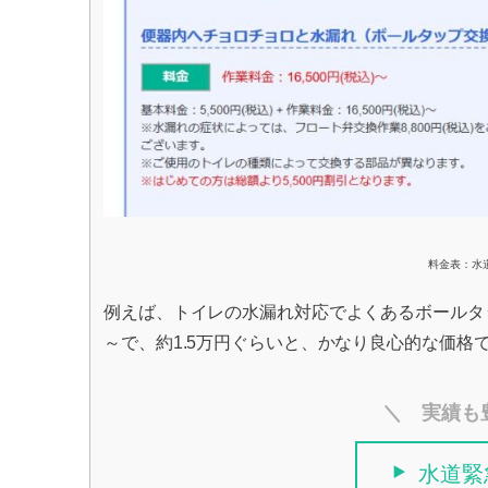
料金表：水
例えば、トイレの水漏れ対応でよくあるボールタップ交
～で、約1.5万円ぐらいと、かなり良心的な価格
＼ 実績も
水道緊