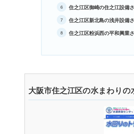
住之江区御崎の住之江設備
住之江区新北島の浅井設備
住之江区粉浜西の平和興業
大阪市住之江区の水まわりの