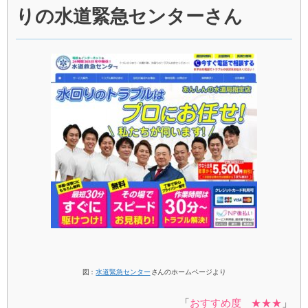
りの水道緊急センターさん
図：
水道緊急センター
さんのホームページより
「
おすすめ度 ★★★
」