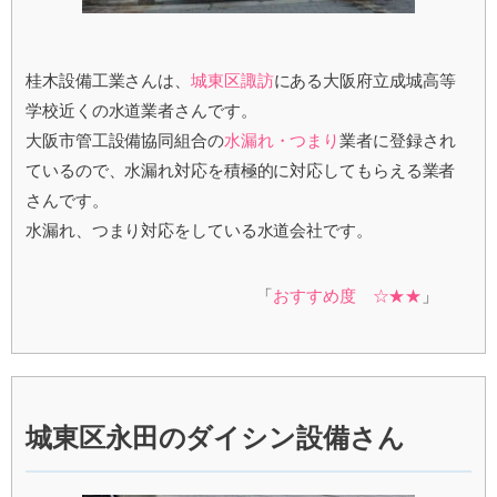
桂木設備工業さんは、
城東区諏訪
にある大阪府立成城高等
学校近くの水道業者さんです。
大阪市管工設備協同組合の
水漏れ・つまり
業者に登録され
ているので、水漏れ対応を積極的に対応してもらえる業者
さんです。
水漏れ、つまり対応をしている水道会社です。
「
おすすめ度 ☆★★
」
城東区永田のダイシン設備さん