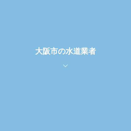
大阪市の水道業者