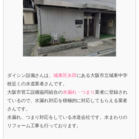
ダイシン設備さんは、
城東区永田
にある大阪市立城東中学
校近くの水道業者さんです。
大阪市管工設備協同組合の
水漏れ・つまり
業者に登録され
ているので、水漏れ対応を積極的に対応してもらえる業者
さんです。
水漏れ、つまり対応をしている水道会社です。水まわりの
リフォーム工事も行っております。