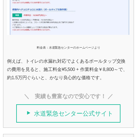
料金表：水道緊急センターのホームページより
例えば、トイレの水漏れ対応でよくあるボールタップ交換
の費用を見ると、施工料金¥5,500 + 作業料金￥8,800～で、
約1.5万円ぐらいと、かなり良心的な価格です。
＼ 実績も豊富なので安心です！ ／
水道緊急センター公式サイト