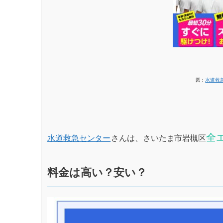
図：
水道救
全
水道救急センター
さんは、さいたま市岩槻区
料金は高い？安い？