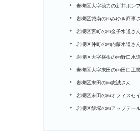
岩槻区大字徳力の新井ポン
岩槻区城南の㈲みゆき商事
岩槻区宮町の㈲金子水道さ
岩槻区仲町の㈲内藤水道さ
岩槻区大字横根の㈲野口水
岩槻区大字末田の㈲田口工
岩槻区末田の㈱志誠さん
岩槻区末田の㈱オフィスセ
岩槻区飯塚の㈱アップテー