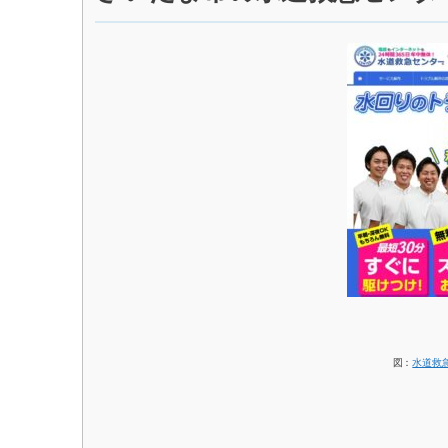
図：
水道救