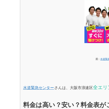
図：
水道緊
全エリ
水道緊急センター
さんは、大阪市浪速区
料金は高い？安い？料金表が