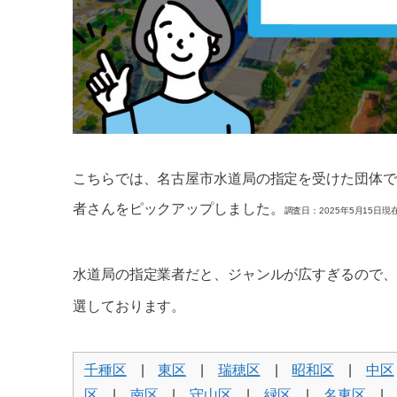
こちらでは、名古屋市水道局の指定を受けた団体で
者さんをピックアップしました。
調査日：2025年5月15日現
水道局の指定業者だと、ジャンルが広すぎるので、
選しております。
千種区
|
東区
|
瑞穂区
|
昭和区
|
中区
区
|
南区
|
守山区
|
緑区
|
名東区