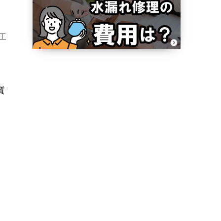
工
質
。