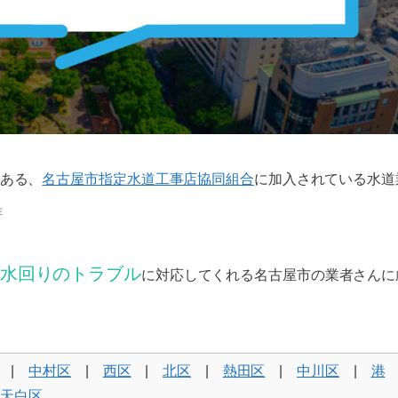
ある、
名古屋市指定水道工事店協同組合
に加入されている水道
在
水回りのトラブル
に対応してくれる名古屋市の業者さんに
|
中村区
|
西区
|
北区
|
熱田区
|
中川区
|
港
|
天白区