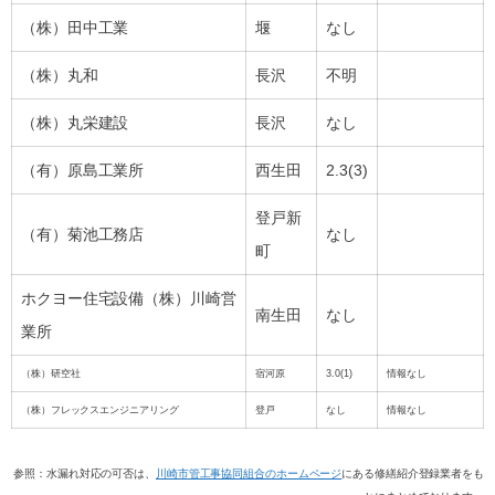
（株）田中工業
堰
なし
（株）丸和
長沢
不明
（株）丸栄建設
長沢
なし
（有）原島工業所
西生田
2.3(3)
登戸新
（有）菊池工務店
なし
町
ホクヨー住宅設備（株）川崎営
南生田
なし
業所
（株）研空社
宿河原
3.0(1)
情報なし
（株）フレックスエンジニアリング
登戸
なし
情報なし
参照：水漏れ対応の可否は、
川崎市管工事協同組合のホームページ
にある修繕紹介登録業者をも