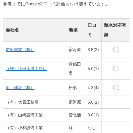
参考までにGoogleの口コミ評価も付け加えています。
口コ
漏水対応有
会社名
地域
ミ
無
〇
前田興業（株）
宿河原
3.5(2)
菅稲田
〇
（株）稲田水道工務店
5.0(1)
堤
〇
追川建設（株）
枡形
4.3(4)
（有）大貫工務店
宿河原
5.0(1)
（有）山崎設備工業
菅北浦
3.0(1)
（有）小林設備工業
堰
なし