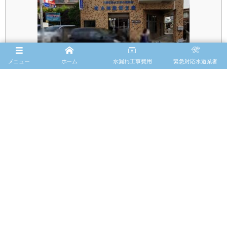
メニュー
ホーム
水漏れ工事費用
緊急対応水道業者
小林設備工業さんは、
多摩区堰
にある水道業者さんです。
川崎市管工設備協同組合の
水漏れ・つまり
業者に登録され
ているので、水漏れ対応を積極的に対応してもらえる業者
さんです。
「
おすすめ度 ☆★★
」
多摩区のおすすめ水道屋トップ３に戻る