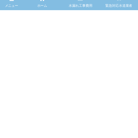
名古屋市
メニュー
ホーム
水漏れ工事費用
緊急対応水道業者
さいたま市
神戸市
PROFILE
ホーム
緊急で漏水対応してくれる業者