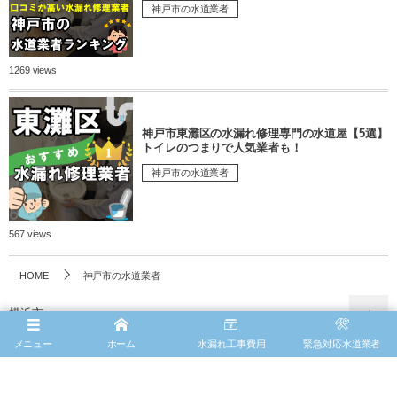
神戸市の水道業者
1269 views
神戸市東灘区の水漏れ修理専門の水道屋【5選】
トイレのつまりで人気業者も！
神戸市の水道業者
567 views
HOME
神戸市の水道業者
横浜市
メニュー
ホーム
水漏れ工事費用
緊急対応水道業者
川崎市
大阪市