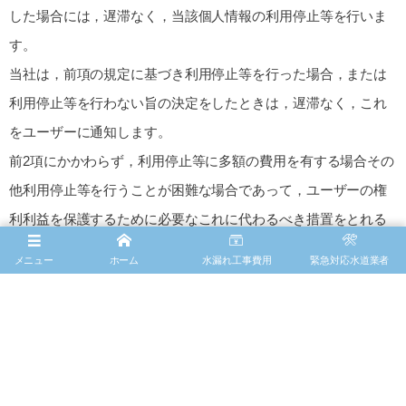
した場合には，遅滞なく，当該個人情報の利用停止等を行いま
す。
当社は，前項の規定に基づき利用停止等を行った場合，または
利用停止等を行わない旨の決定をしたときは，遅滞なく，これ
をユーザーに通知します。
前2項にかかわらず，利用停止等に多額の費用を有する場合その
他利用停止等を行うことが困難な場合であって，ユーザーの権
利利益を保護するために必要なこれに代わるべき措置をとれる
場合は，この代替策を講じるものとします。
メニュー
ホーム
水漏れ工事費用
緊急対応水道業者
第9条（プライバシーポリシーの変
更）
本ポリシーの内容は，法令その他本ポリシーに別段の定めのあ